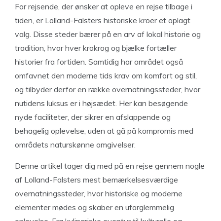
For rejsende, der ønsker at opleve en rejse tilbage i
tiden, er Lolland-Falsters historiske kroer et oplagt
valg. Disse steder bærer på en arv af lokal historie og
tradition, hvor hver krokrog og bjælke fortæller
historier fra fortiden. Samtidig har området også
omfavnet den moderne tids krav om komfort og stil,
og tilbyder derfor en række overnatningssteder, hvor
nutidens luksus er i højsædet. Her kan besøgende
nyde faciliteter, der sikrer en afslappende og
behagelig oplevelse, uden at gå på kompromis med
områdets naturskønne omgivelser.
Denne artikel tager dig med på en rejse gennem nogle
af Lolland-Falsters mest bemærkelsesværdige
overnatningssteder, hvor historiske og moderne
elementer mødes og skaber en uforglemmelig
oplevelse. Fra kulinariske eventyr til kulturelle og