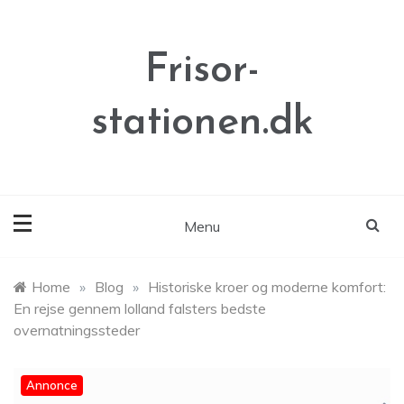
Skip
to
content
Frisor-
stationen.dk
Menu
Home
»
Blog
»
Historiske kroer og moderne komfort:
En rejse gennem lolland falsters bedste
overnatningssteder
Annonce