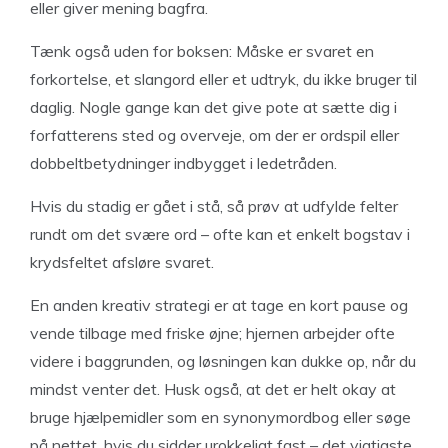
eller giver mening bagfra.
Tænk også uden for boksen: Måske er svaret en
forkortelse, et slangord eller et udtryk, du ikke bruger til
daglig. Nogle gange kan det give pote at sætte dig i
forfatterens sted og overveje, om der er ordspil eller
dobbeltbetydninger indbygget i ledetråden.
Hvis du stadig er gået i stå, så prøv at udfylde felter
rundt om det svære ord – ofte kan et enkelt bogstav i
krydsfeltet afsløre svaret.
En anden kreativ strategi er at tage en kort pause og
vende tilbage med friske øjne; hjernen arbejder ofte
videre i baggrunden, og løsningen kan dukke op, når du
mindst venter det. Husk også, at det er helt okay at
bruge hjælpemidler som en synonymordbog eller søge
på nettet, hvis du sidder urokkeligt fast – det vigtigste