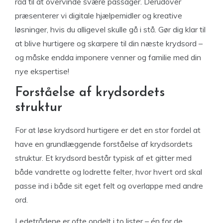
råd til at overvinde svære passager. Derudover
præsenterer vi digitale hjælpemidler og kreative
løsninger, hvis du alligevel skulle gå i stå. Gør dig klar til
at blive hurtigere og skarpere til din næste krydsord –
og måske endda imponere venner og familie med din
nye ekspertise!
Forståelse af krydsordets
struktur
For at løse krydsord hurtigere er det en stor fordel at
have en grundlæggende forståelse af krydsordets
struktur. Et krydsord består typisk af et gitter med
både vandrette og lodrette felter, hvor hvert ord skal
passe ind i både sit eget felt og overlappe med andre
ord.
Ledetrådene er ofte opdelt i to lister – én for de