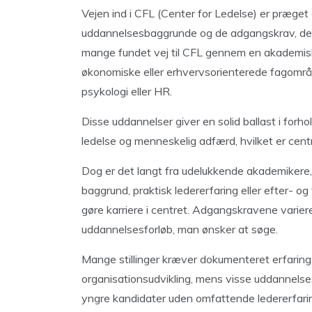
Vejen ind i CFL (Center for Ledelse) er præget 
uddannelsesbaggrunde og de adgangskrav, der st
mange fundet vej til CFL gennem en akademis
økonomiske eller erhvervsorienterede fagområ
psykologi eller HR.
Disse uddannelser giver en solid ballast i forhol
ledelse og menneskelig adfærd, hvilket er cent
Dog er det langt fra udelukkende akademikere,
baggrund, praktisk ledererfaring eller efter- o
gøre karriere i centret. Adgangskravene varierer
uddannelsesforløb, man ønsker at søge.
Mange stillinger kræver dokumenteret erfaring 
organisationsudvikling, mens visse uddannelse
yngre kandidater uden omfattende ledererfar