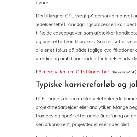
evner.
Dertil lægger CFL vægt på personlig motivation,
ledelsesfeltet. Ansøgningsprocessen kan bestå 
tilfælde caseopgaver, som afdækker kandidaten
og omsætte teori til praksis. Samlet set er ve
alle er et fokus på både faglige kvalifikatione
værdier og ambitioner inden for ledelsesudvikli
Få
mere viden om Cfl stillinger her
Typiske karriereforløb og jo
I CFL findes der en række veletablerede karrier
projektmedarbejder eller analytiker. Mange beg
trainees og opnår efter nogle år erfaring og an
seniorkonsulent, projektleder eller specialist.