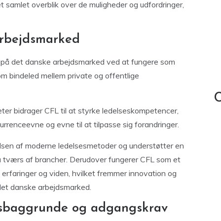
 et samlet overblik over de muligheder og udfordringer,
arbejdsmarked
lle på det danske arbejdsmarked ved at fungere som
om bindeled mellem private og offentlige
C
ter bidrager CFL til at styrke ledelseskompetencer,
rrenceevne og evne til at tilpasse sig forandringer.
elsen af moderne ledelsesmetoder og understøtter en
på tværs af brancher. Derudover fungerer CFL som et
 erfaringer og viden, hvilket fremmer innovation og
det danske arbejdsmarked.
esbaggrunde og adgangskrav