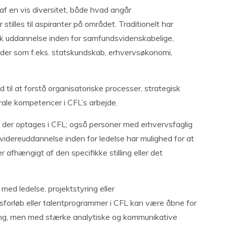
af en vis diversitet, både hvad angår
illes til aspiranter på området. Traditionelt har
k uddannelse inden for samfundsvidenskabelige,
der som f.eks. statskundskab, erhvervsøkonomi,
d til at forstå organisatoriske processer, strategisk
rale kompetencer i CFL’s arbejde.
 der optages i CFL; også personer med erhvervsfaglig
g videreuddannelse inden for ledelse har mulighed for at
 afhængigt af den specifikke stilling eller det
med ledelse, projektstyring eller
sforløb eller talentprogrammer i CFL kan være åbne for
ing, men med stærke analytiske og kommunikative