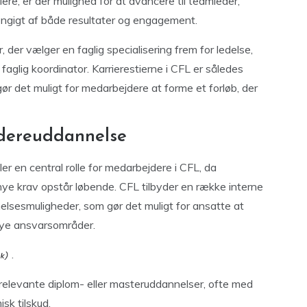
ere, er der mulighed for at avancere til teamleder,
hængigt af både resultater og engagement.
der vælger en faglig specialisering frem for ledelse,
faglig koordinator. Karrierestierne i CFL er således
gør det muligt for medarbejdere at forme et forløb, der
dereuddannelse
r en central rolle for medarbejdere i CFL, da
ye krav opstår løbende. CFL tilbyder en række interne
lsesmuligheder, som gør det muligt for ansatte at
l nye ansvarsområder.
.
relevante diplom- eller masteruddannelser, ofte med
sk tilskud.