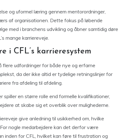
lse og uformel læring gennem mentorordninger,
ærs af organisationen. Dette fokus på løbende
følge med i branchens udvikling og åbner samtidig døre
’s mange karriereveje.
e i CFL’s karrieresystem
 flere udfordringer for både nye og erfarne
st, da der ikke altid er tydelige retningslinjer for
ere fra afdeling til afdeling.
spiller en større rolle end formelle kvalifikationer,
ejdere at skabe sig et overblik over mulighederne.
eveje give anledning til usikkerhed om, hvilke
 For nogle medarbejdere kan det derfor være
n inden for CFL, hvilket kan føre til frustration og