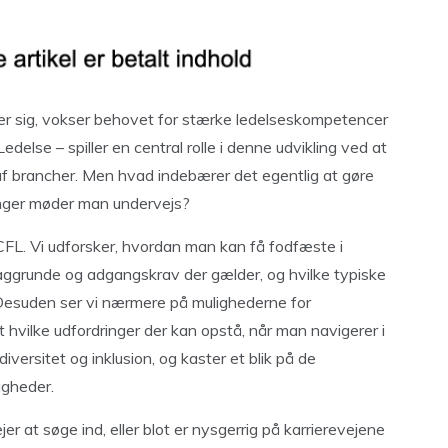
er sig, vokser behovet for stærke ledelseskompetencer
edelse – spiller en central rolle i denne udvikling ved at
af brancher. Men hvad indebærer det egentlig at gøre
ringer møder man undervejs?
i CFL. Vi udforsker, hvordan man kan få fodfæste i
ggrunde og adgangskrav der gælder, og hvilke typiske
r. Desuden ser vi nærmere på mulighederne for
hvilke udfordringer der kan opstå, når man navigerer i
versitet og inklusion, og kaster et blik på de
igheder.
r at søge ind, eller blot er nysgerrig på karrierevejene