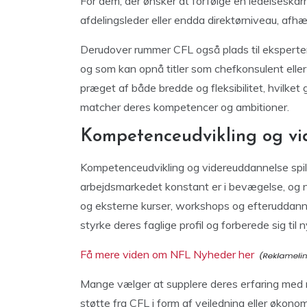
For dem, der ønsker at forfølge en ledelseskarri
afdelingsleder eller endda direktørniveau, af
Derudover rummer CFL også plads til eksperter, 
og som kan opnå titler som chefkonsulent eller 
præget af både bredde og fleksibilitet, hvilket 
matcher deres kompetencer og ambitioner.
Kompetenceudvikling og vi
Kompetenceudvikling og videreuddannelse spille
arbejdsmarkedet konstant er i bevægelse, og n
og eksterne kurser, workshops og efteruddanne
styrke deres faglige profil og forberede sig ti
Få mere viden om NFL Nyheder her
Mange vælger at supplere deres erfaring med 
støtte fra CFL i form af vejledning eller økonomi