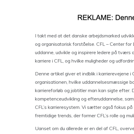
I takt med at det danske arbejdsmarked udvikl
og organisatorisk forståelse. CFL – Center for L
uddanne, udvikle og inspirere ledere på tværs 
karriere i CFL, og hvilke muligheder og udford
Denne artikel giver et indblik i karrierevejene 
organisationen, hvilke uddannelsesmæssige ba
karriereforløb og jobtitler man kan sigte efte
kompetenceudvikling og efteruddannelse, samt 
CFL’s karrieresystem. Vi sætter også fokus på di
fremtidige trends, der former CFL’s rolle og mul
Uanset om du allerede er en del af CFL, overveje