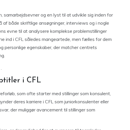
 samarbejdsevner og en lyst til at udvikle sig inden for
af både skriftlige ansøgninger, interviews og i nogle
s evne til at analysere komplekse problemstillinger
jene ind i CFL således mangeartede, men fælles for dem
r og personlige egenskaber, der matcher centrets
ng.
.
btitler i CFL
eforløb, som ofte starter med stillinger som konsulent,
ynder deres karriere i CFL som juniorkonsulenter eller
svar, der muliggør avancement til stillinger som