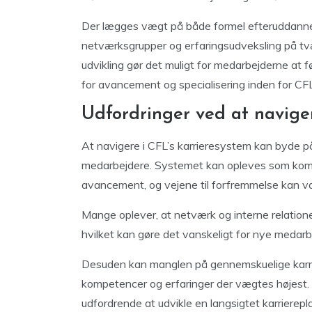
Der lægges vægt på både formel efteruddanne
netværksgrupper og erfaringsudveksling på tv
udvikling gør det muligt for medarbejderne at 
for avancement og specialisering inden for CFL
Udfordringer ved at naviger
At navigere i CFL’s karrieresystem kan byde på
medarbejdere. Systemet kan opleves som komplek
avancement, og vejene til forfremmelse kan vari
Mange oplever, at netværk og interne relationer 
hvilket kan gøre det vanskeligt for nye medarb
Desuden kan manglen på gennemskuelige karrier
kompetencer og erfaringer der vægtes højest.
udfordrende at udvikle en langsigtet karrierepla