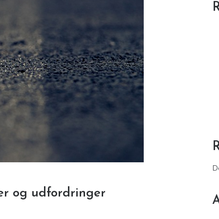
R
D
der og udfordringer
A