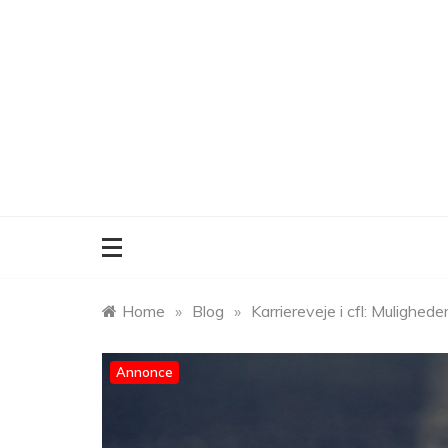
Skip
to
content
Home
»
Blog
»
Karriereveje i cfl: Mulighede
Annonce